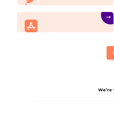
distinctio nam libero tempore cum
quibusdam nobis.
Logo Design
Et harum quidem rerum facilis expedita
distinctio nam libero tempore cum
quibusdam nobis.
IOS App Development
Et harum quidem rerum facilis expedita
distinctio nam libero tempore cum
quibusdam nobis.
We’re 