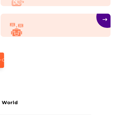
distinctio nam libero tempore cum
quibusdam nobis.
Social Media Management
Et harum quidem rerum facilis expedita
distinctio nam libero tempore cum
quibusdam nobis.
Chatbot Development
Et harum quidem rerum facilis expedita
distinctio nam libero tempore cum
quibusdam nobis.
e World