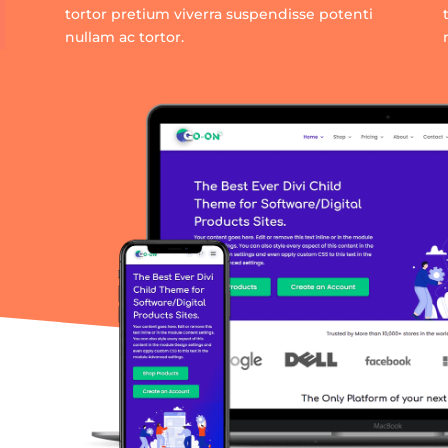
tortor pretium viverra suspendisse potenti
nullam ac tortor.