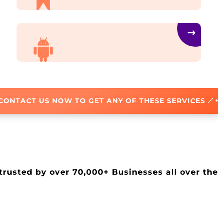
distinctio nam libero tempore cum
quibusdam nobis.
White Labeling
Et harum quidem rerum facilis expedita
distinctio nam libero tempore cum
quibusdam nobis.
Android App Development
Et harum quidem rerum facilis expedita
CONTACT US NOW TO GET ANY OF THESE SERVICES
distinctio nam libero tempore cum
quibusdam nobis.
trusted by over 70,000+ Businesses all over th