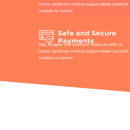
tortor pretium viverra suspendisse potenti
nullam ac tortor.
Safe and Secure
Payments
Nec feugiat nisl pretium fusce id velit ut
tortor pretium viverra suspendisse potenti
nullam ac tortor.