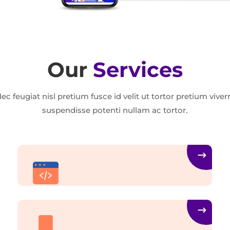
Our
Services
ec feugiat nisl pretium fusce id velit ut tortor pretium viver
suspendisse potenti nullam ac tortor.
Web Development
Et harum quidem rerum facilis expedita