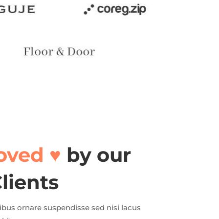
oved ♥️
by our
lients
cibus ornare suspendisse sed nisi lacus