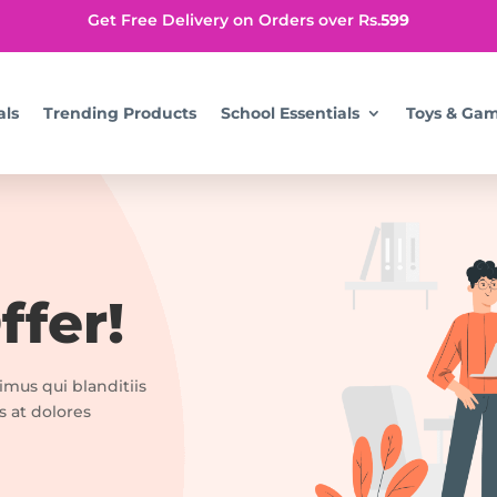
Get Free Delivery on Orders over Rs.
599
als
Trending Products
School Essentials
Toys & Ga
fer!
imus qui blanditiis
s at dolores