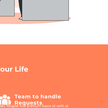
our Life
Team to handle
Requests
Nec feugiat nisl pretium fusce id velit ut