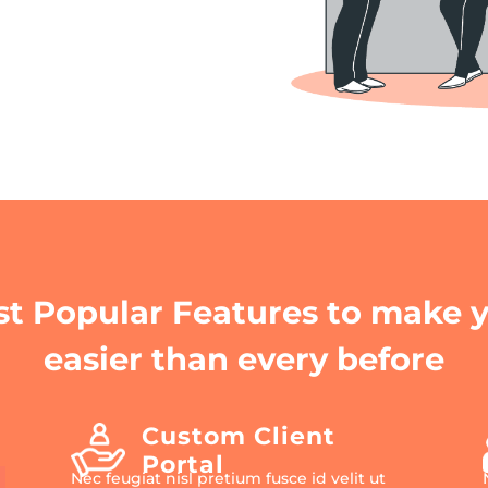
t Popular Features to make y
easier than every before
Custom Client
Portal
Nec feugiat nisl pretium fusce id velit ut