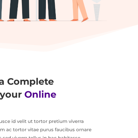
To Shop
a Complete
 your
Online
sce id velit ut tortor pretium viverra
m ac tortor vitae purus faucibus ornare
 sed viverra tellus in hac habitasse.