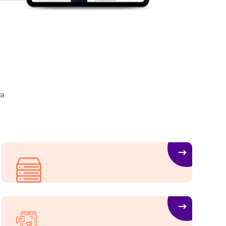
ra
Web Hosting
Et harum quidem rerum facilis expedita