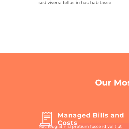
sed viverra tellus in hac habitasse
Our Mos
Managed Bills and
Costs
Nec feugiat nisl pretium fusce id velit ut