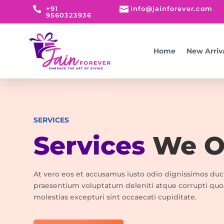

+91

info@jainforever.com
9560323936
Home
New Arriv
SERVICES
Services
We Of
At vero eos et accusamus iusto odio dignissimos duc
praesentium voluptatum deleniti atque corrupti quo
molestias excepturi sint occaecati cupiditate.