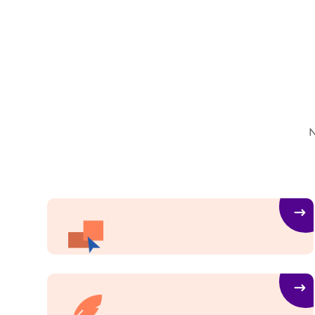
N
Web Design
Et harum quidem rerum facilis expedita