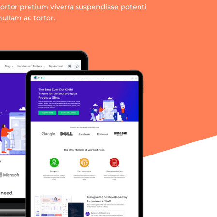
tortor pretium viverra suspendisse potenti
nullam ac tortor.