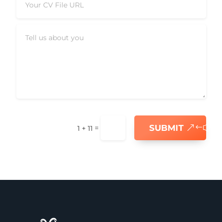
SUBMIT
=
1 + 11